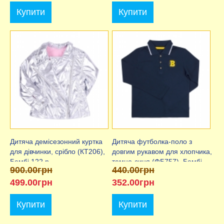
Купити
Купити
Дитяча демісезонний куртка
Дитяча футболка-поло з
для дівчинки, срібло (КТ206),
довгим рукавом для хлопчика,
Бембі 122 р.
темно-синя (ФБ757), Бембі
900.00грн
440.00грн
499.00грн
352.00грн
Купити
Купити