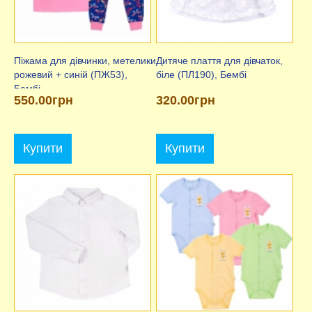
Піжама для дівчинки, метелики
Дитяче плаття для дівчаток,
рожевий + синій (ПЖ53),
біле (ПЛ190), Бембі
Бембі
550.00грн
320.00грн
Купити
Купити