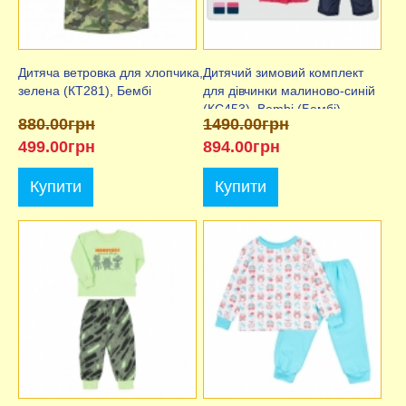
Дитяча ветровка для хлопчика,
Дитячий зимовий комплект
зелена (КТ281), Бембі
для дівчинки малиново-синій
(КС453), Bembi (Бембі)
880.00грн
1490.00грн
499.00грн
894.00грн
Купити
Купити