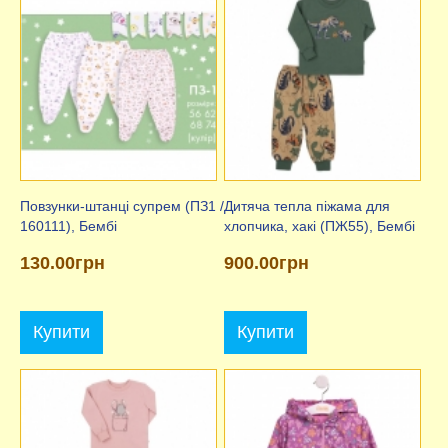
Повзунки-штанці супрем (ПЗ1 /
Дитяча тепла піжама для
160111), Бембі
хлопчика, хакі (ПЖ55), Бембі
130.00грн
900.00грн
Купити
Купити