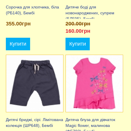
Сорочка для хлопчика, біла
Дитяче боді для
(РБ140), Бембі
новонароджених, супрем
(БД59Б), Бембі
355.00грн
200.00грн
160.00грн
Купити
Купити
Дитячі бриджі, сірі. Лімітована
Дитяча блуза для дівчаток
колекція (ШР648), Бембі
Magic flower, малинова