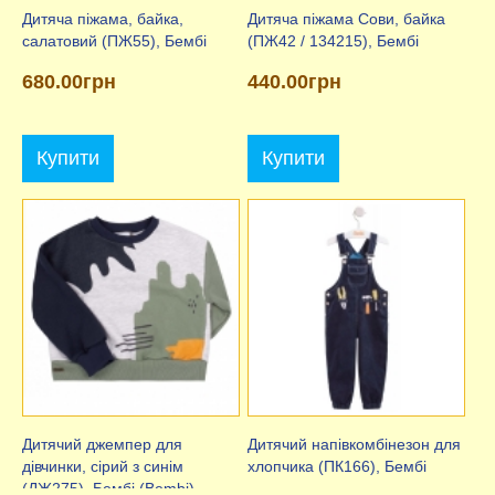
Дитяча піжама, байка,
Дитяча піжама Сови, байка
салатовий (ПЖ55), Бембі
(ПЖ42 / 134215), Бембі
680.00грн
440.00грн
Купити
Купити
Дитячий джемпер для
Дитячий напівкомбінезон для
дівчинки, сірий з синім
хлопчика (ПК166), Бембі
(ДЖ275), Бембі (Bembi)