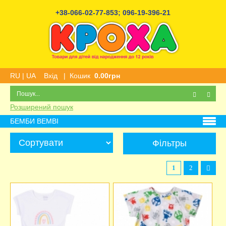
+38-066-02-77-853
;
096-19-396-21
RU
|
UA
Вхід
|
Кошик
0.00грн
Розширений пошук
БЕМБИ BEMBI
Фільтры
1
2