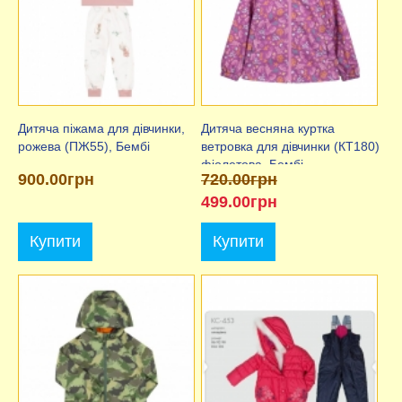
Дитяча піжама для дівчинки,
Дитяча весняна куртка
рожева (ПЖ55), Бембі
ветровка для дівчинки (КТ180)
фіолетова, Бембі
900.00грн
720.00грн
499.00грн
Купити
Купити