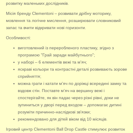
розвитку маленьких дослідників.
Місія бренду Clementoni – розвивати дрібну моторику,
мовлення та логічне мислення, розширювати словниковий
запас та вчити відкривати нові горизонти.
Особливості:
виготовлений із переробленого пластику, згідно з
програмою "Грай заради майбутнього";
у наборі – 6 елементів вежі та м'яч;
яскраві кольори та контрастні деталі розвивають зорове
сприйняття;
можна грати і катати м'яч по доріжці всередині замку та
вздовж стін. Поставте м'яч на вершину вежі і
спостерігайте, як він падає через різні рівні, доки не
зупиниться у дворі перед входом – допомагає дитині
розуміти причинно-наслідкові зв'язки;
рекомендовано для дітей віком від 10 місяців.
Ігровий центр Clementoni Ball Drop Castle стимулює розвиток