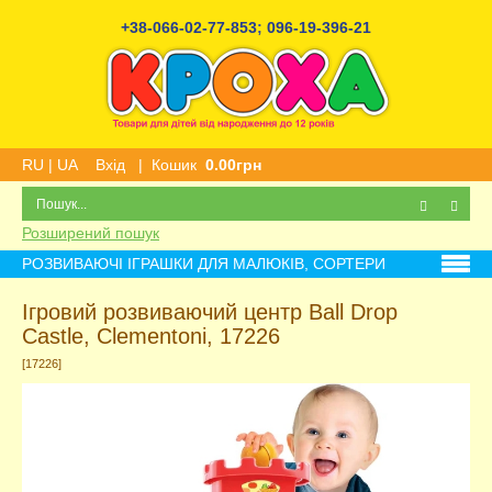
+38-066-02-77-853
;
096-19-396-21
RU
|
UA
Вхід
|
Кошик
0.00грн
Розширений пошук
РОЗВИВАЮЧІ ІГРАШКИ ДЛЯ МАЛЮКІВ, СОРТЕРИ
Ігровий розвиваючий центр Ball Drop
Castle, Clementoni, 17226
[17226]