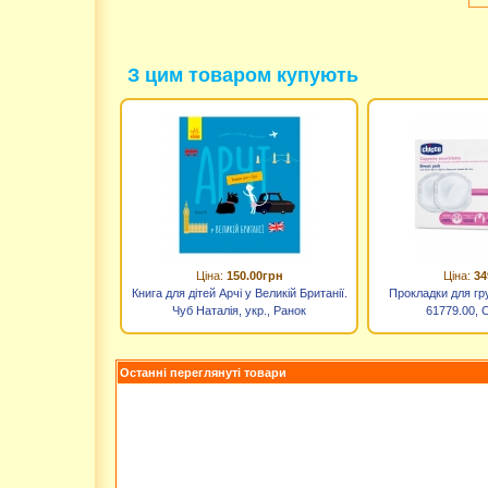
З цим товаром купують
Ціна:
150.00грн
Ціна:
34
Книга для дітей Арчі у Великій Британії.
Прокладки для гр
Чуб Наталія, укр., Ранок
61779.00, 
Останні переглянуті товари