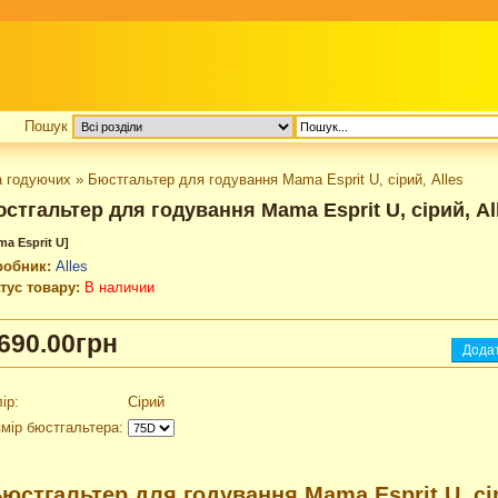
Пошук
а годуючих
»
Бюстгальтер для годування Mama Esprit U, сірий, Alles
стгальтер для годування Mama Esprit U, сірий, Al
ma Esprit U]
робник:
Alles
тус товару:
В наличии
690.00грн
ір:
Сірий
мір бюстгальтера:
юстгальтер для годування Mama Esprit U, сір