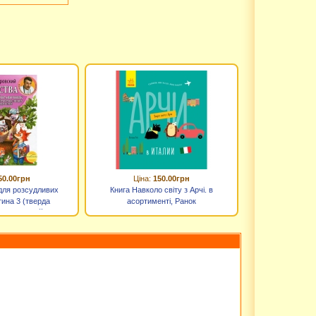
50.00грн
Ціна:
150.00грн
 для розсудливих
Книга Навколо світу з Арчі. в
тина 3 (тверда
асортименті, Ранок
омаровський Є.О.