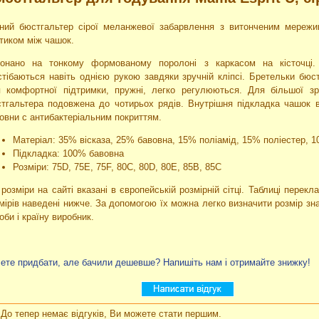
ний бюстгальтер сірої меланжевої забарвлення з витонченим мережи
тиком між чашок.
онано на тонкому формованому поролоні з каркасом на кісточці.
стібаються навіть однією рукою завдяки зручній кліпсі. Бретельки бюс
 комфортної підтримки, пружні, легко регулюються. Для більшої зру
тгальтера подовжена до чотирьох рядів. Внутрішня підкладка чашок 
овни c антибактеріальним покриттям.
Матеріал: 35% вісказа, 25% бавовна, 15% поліамід, 15% поліестер, 
Підкладка: 100% бавовна
Розміри:
75D, 75E, 75F, 80C, 80D, 80E, 85B, 85C
 розміри на сайті вказані в європейській розмірній сітці. Таблиці перек
мірів наведені нижче. За допомогою їх можна легко визначити розмір з
оби і країну виробник.
ете придбати, але бачили дешевше? Напишіть нам і отримайте знижку!
До тепер немає відгуків, Ви можете стати першим.