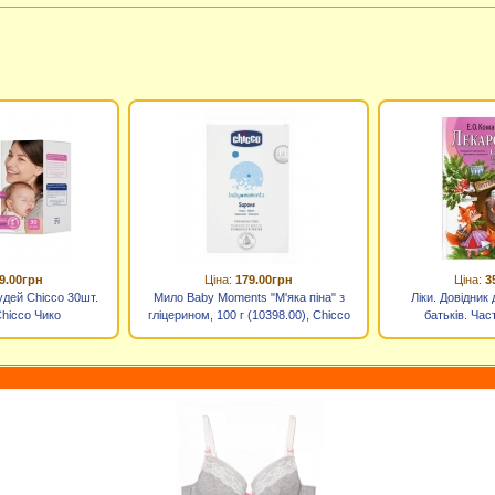
9.00грн
Ціна:
179.00грн
Ціна:
3
удей Chicco 30шт.
Мило Baby Moments "М'яка піна" з
Ліки. Довідник
Chicco Чико
гліцерином, 100 г (10398.00), Chicco
батьків. Час
обкладинка), К