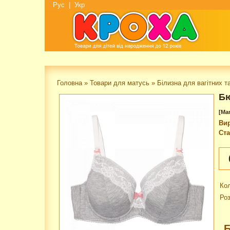
Рус
|
Укр
Головна
»
Товари для матусь
»
Білизна для вагітних т
Бю
[Ma
Ви
Ста
Кол
Роз
Б