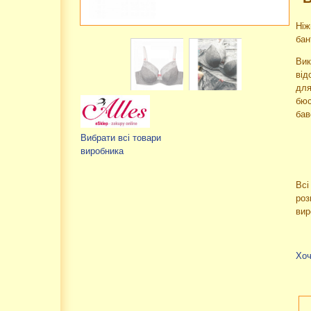
Ніж
бан
Вик
від
для
бюс
бав
Вибрати всі товари
виробника
Всі
роз
вир
Хоч