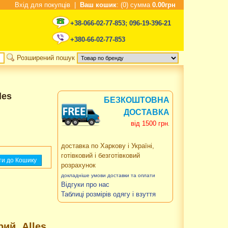
Вхід для покупців
|
Ваш кошик
: (0) сумма
0.00грн
+38-066-02-77-853
;
096-19-396-21
+380-66-02-77-853
Розширений пошук
les
БЕЗКОШТОВНА
ДОСТАВКА
від 1500 грн
.
доставка по Харкову і Україні,
готівковий і безготівковий
розрахунок
докладніше умови доставки та оплати
Відгуки про нас
Таблиці розмірів одягу і взуття
ий, Alles