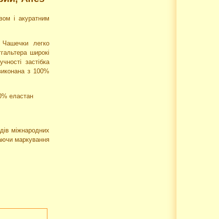
вом і акуратним
 Чашечки легко
тгальтера широкі
чності застібка
виконана з 100%
10% еластан
ладів міжнародних
наючи маркування