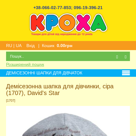
+38-066-02-77-853
;
096-19-396-21
RU
|
UA
Вхід
|
Кошик
0.00грн
Розширений пошук
ДЕМІСЕЗОННІ ШАПКИ ДЛЯ ДІВЧАТОК
Демісезонна шапка для дівчинки, сіра
(1707), David's Star
[1707]