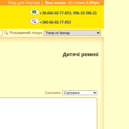
Вхід для покупців
|
Ваш кошик
: (0) сумма
0.00грн
+38-066-02-77-853
;
096-19-396-21
+380-66-02-77-853
Розширений пошук
Дитячі ремені
Сортувати: