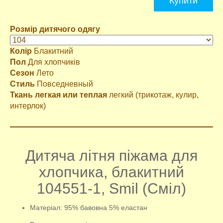
Купити
Розмір дитячого одягу
Колір
Блакитний
Пол
Для хлопчиків
Сезон
Лето
Стиль
Повседневный
Ткань легкая или теплая
легкий (трикотаж, кулир,
интерлок)
Дитяча літня піжама для
хлопчика, блакитний
104551-1, Smil (Сміл)
Матеріал: 95% бавовна 5% еластан