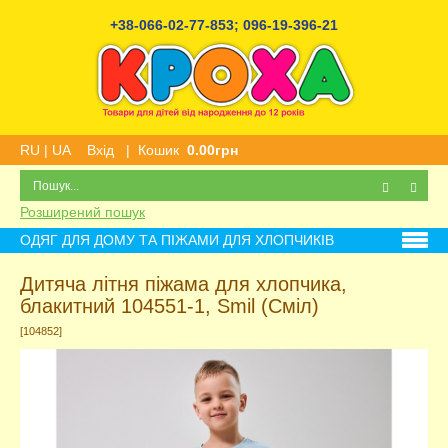
+38-066-02-77-853
;
096-19-396-21
RU
|
UA
Вхід
|
Кошик
0.00грн
Розширений пошук
ОДЯГ ДЛЯ ДОМУ ТА ПІЖАМИ ДЛЯ ХЛОПЧИКІВ
Дитяча літня піжама для хлопчика,
блакитний 104551-1, Smil (Сміл)
[104852]