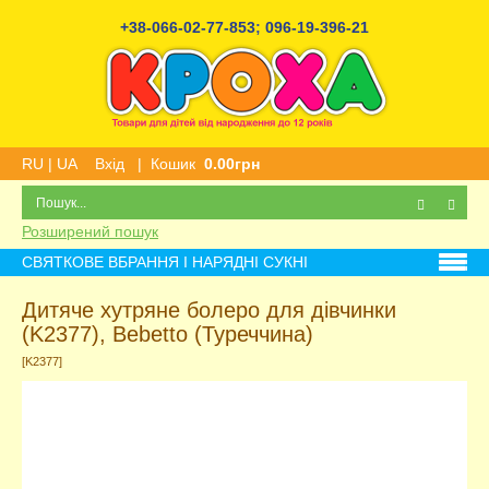
+38-066-02-77-853
;
096-19-396-21
RU
|
UA
Вхід
|
Кошик
0.00грн
Розширений пошук
СВЯТКОВЕ ВБРАННЯ І НАРЯДНІ СУКНІ
Дитяче хутряне болеро для дівчинки
(K2377), Bebetto (Туреччина)
[K2377]