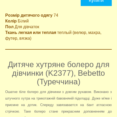
Купити
Розмір дитячого одягу
74
Колір
Білий
Пол
Для дівчаток
Ткань легкая или теплая
теплый (велюр, махра,
футер, вязка)
Дитяче хутряне болеро для
дівчинки (K2377), Bebetto
(Туреччина)
Ошатне біле болеро для дівчинки з довгим рукавом. Виконано з
штучного хутра на трикотажній бавовняній підкладці. Дуже м'яке і
приємне на дотик. Спереду завязавается на бант атласною
стрічкою. Таке болеро стане прекрасним доповненням до