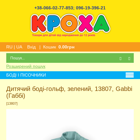
+38-066-02-77-853
;
096-19-396-21
RU
|
UA
Вхід
|
Кошик
0.00грн
Розширений пошук
БОДІ І ПІСОЧНИКИ
Дитячий боді-гольф, зелений, 13807, Gabbi
(Габбі)
[13807]