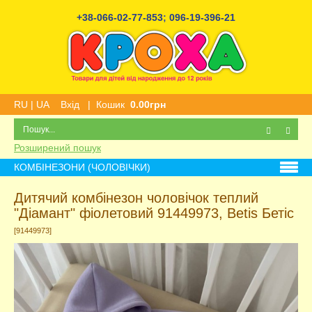
+38-066-02-77-853
;
096-19-396-21
RU
|
UA
Вхід
|
Кошик
0.00грн
Розширений пошук
КОМБІНЕЗОНИ (ЧОЛОВІЧКИ)
Дитячий комбінезон чоловічок теплий
"Діамант" фіолетовий 91449973, Betis Бетіс
[91449973]