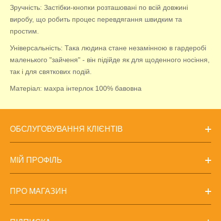
Зручність: Застібки-кнопки розташовані по всій довжині
виробу, що робить процес перевдягання швидким та
простим.
Універсальність: Така людина стане незамінною в гардеробі
маленького "зайченя" - він підійде як для щоденного носіння,
так і для святкових подій.
Матеріал: махра інтерлок 100% бавовна
ОБСЛУГОВУВАННЯ КЛІЄНТІВ
МІЙ ПРОФІЛЬ
ПРО МАГАЗИН