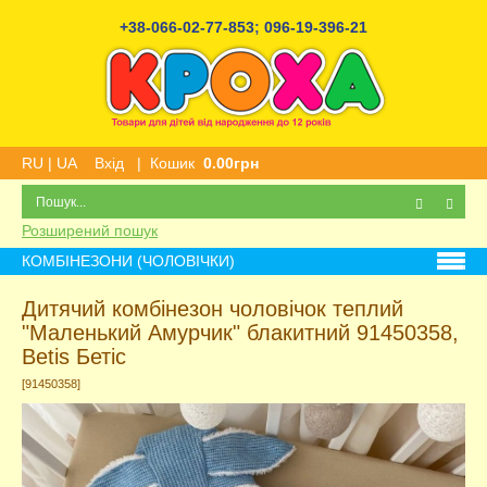
+38-066-02-77-853
;
096-19-396-21
RU
|
UA
Вхід
|
Кошик
0.00грн
Розширений пошук
КОМБІНЕЗОНИ (ЧОЛОВІЧКИ)
Дитячий комбінезон чоловічок теплий
"Маленький Амурчик" блакитний 91450358,
Betis Бетіс
[91450358]