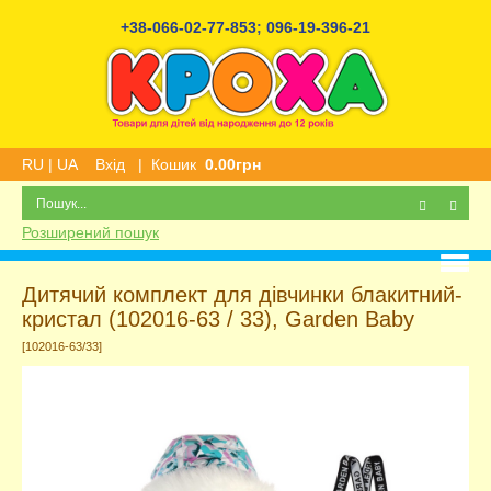
+38-066-02-77-853
;
096-19-396-21
RU
|
UA
Вхід
|
Кошик
0.00грн
Розширений пошук
Дитячий комплект для дівчинки блакитний-
кристал (102016-63 / 33), Garden Baby
[102016-63/33]