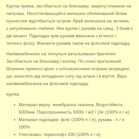
Куртка пряма, застібається на блискавку, закриту планкою на
липучках. Неотстегівающійся капюшон облямований білим
пухнастим відстібається хутром. Край капюшона на затяжка,
є регулювання глибини. Низ куртки і рукавів на гумці. З боків є
дві кишені. Підкладка крім рукавів виконана з м'якого і
теплого флісу. Манжети рукавів також на флісовой підкладці.
Напівкомбінезон на тягнуться регульованих бретелях.
Застібається на блискавку і кнопку. По спині приталений.
Штанини прямого крою з снігозахисними гетрами всередині,
що захистить від попадання снігу під штани і в взуття. Верх
напівкомбінезона на флісовой підкладці.
куртка:
Матеріал верху: мембранна тканина. Водостійкість
5000мм. Паропроникність 5000г / м2 / 24г (100% п / е)
Матеріал підкладки: фліс (100% п / е); рукава - п / е
100%
Утеплювач: термолофт 200 (100% п / е)