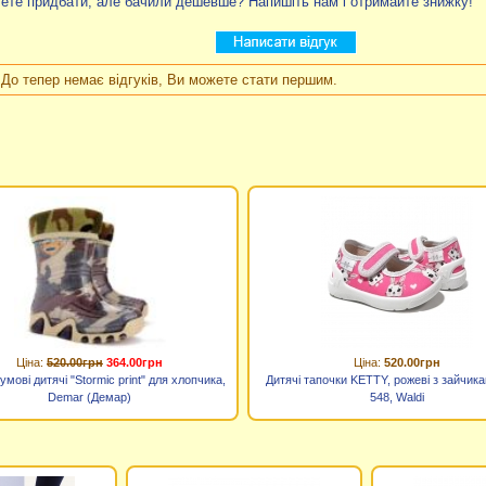
ете придбати, але бачили дешевше? Напишіть нам і отримайте знижку!
До тепер немає відгуків, Ви можете стати першим.
Ціна:
520.00грн
364.00грн
Ціна:
520.00грн
умові дитячі "Stormic print" для хлопчика,
Дитячі тапочки KETTY, рожеві з зайчик
Demar (Демар)
548, Waldi