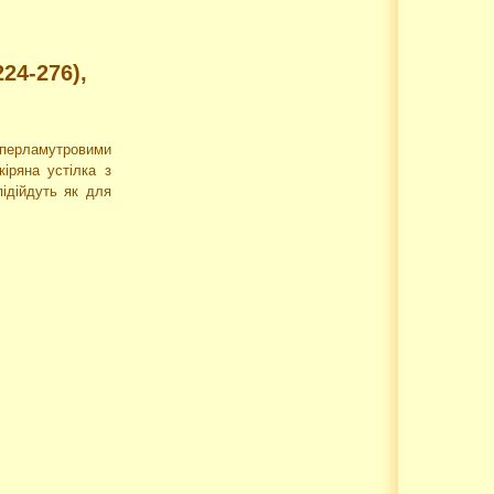
24-276),
і перламутровими
іряна устілка з
підійдуть як для