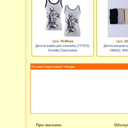
Ціна:
76.00грн
Ціна:
22
Дитяча майка для хлопчика (777972),
Дитячі махрові к
Donella (Туреччина)
(489/20, 489
Останні переглянуті товари
Про магазин
Обслуг