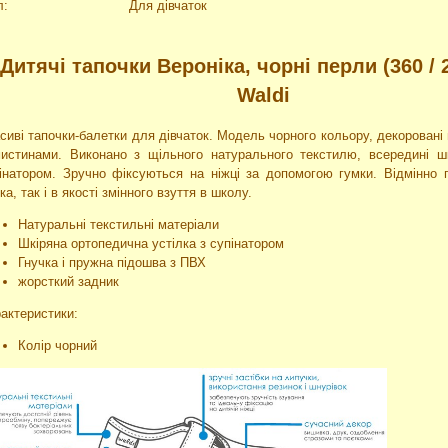
л:
Для дівчаток
Дитячі тапочки Вероніка, чорні перли (360 / 2
Waldi
сиві тапочки-балетки для дівчаток. Модель чорного кольору, декорован
истинами. Виконано з щільного натурального текстилю, всередині шк
інатором. Зручно фіксуються на ніжці за допомогою гумки. Відмінно 
ка, так і в якості змінного взуття в школу.
Натуральні текстильні матеріали
Шкіряна ортопедична устілка з супінатором
Гнучка і пружна підошва з ПВХ
жорсткий задник
актеристики:
Колір чорний