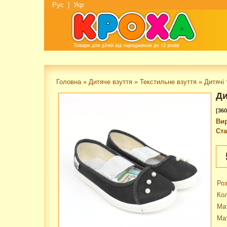
Рус
|
Укр
Головна
»
Дитяче взуття
»
Текстильне взуття
»
Дитячі 
Ди
[360
Ви
Ста
Роз
Кол
Мат
Ма