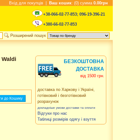
Вхід для покупців
|
Ваш кошик
: (0) сумма
0.00грн
+38-066-02-77-853
;
096-19-396-21
+380-66-02-77-853
Розширений пошук
 Waldi
БЕЗКОШТОВНА
ДОСТАВКА
від 1500 грн
.
доставка по Харкову і Україні,
готівковий і безготівковий
розрахунок
докладніше умови доставки та оплати
Відгуки про нас
Таблиці розмірів одягу і взуття