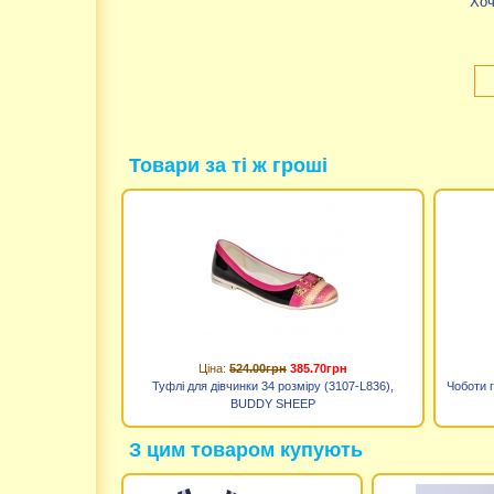
Хоч
Товари за ті ж гроші
Ціна:
524.00грн
385.70грн
Туфлі для дівчинки 34 розміру (3107-L836),
Чоботи г
BUDDY SHEEP
З цим товаром купують