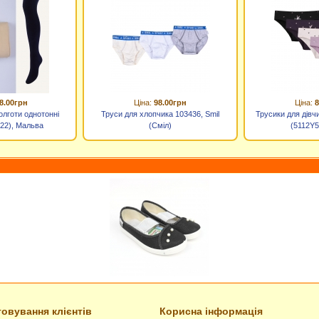
8.00грн
Ціна:
98.00грн
Ціна:
8
олготи однотонні
Труси для хлопчика 103436, Smil
Трусики для дівч
/22), Мальва
(Сміл)
(5112Y5
овування клієнтів
Корисна інформація