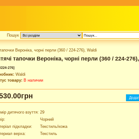
Пошук
тапочки Вероніка, чорні перли (360 / 224-276), Waldi
тячі тапочки Вероніка, чорні перли (360 / 224-276),
/224-276]
робник:
Waldi
тус товару:
В наличии
530.00грн
мір дитячого взуття:
29
ір:
Чорний
еріал підкладки:
Текстиль/кожа
териал верха:
Текстиль