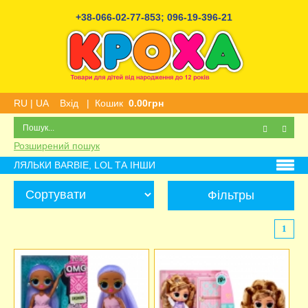
+38-066-02-77-853
;
096-19-396-21
RU
|
UA
Вхід
|
Кошик
0.00грн
Розширений пошук
ЛЯЛЬКИ BARBIE, LOL ТА ІНШИ
Фільтры
1