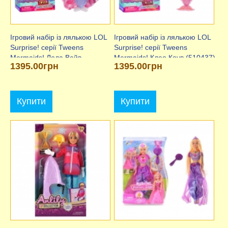
Ігровий набір із лялькою LOL
Ігровий набір із лялькою LOL
Surprise! серії Tweens
Surprise! серії Tweens
Mermaids! Лола Вейв
Mermaids! Клео Коув (510437),
1395.00грн
1395.00грн
(510451), ЛОЛ
ЛОЛ
Купити
Купити