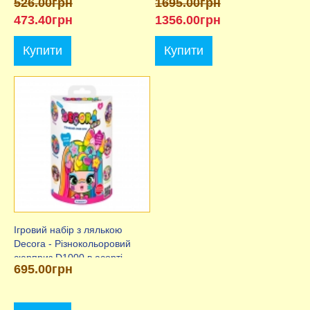
526.00грн
1695.00грн
473.40грн
1356.00грн
Купити
Купити
Ігровий набір з лялькою
Decora - Різнокольоровий
сюрприз D1000 в асорті.
695.00грн