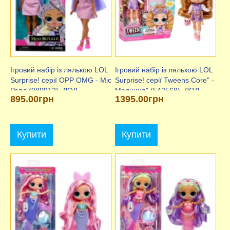
Ігровий набір із лялькою LOL
Ігровий набір із лялькою LOL
Surprise! серії OPP OMG - Міс
Surprise! серії Tweens Core" -
Роял (989912), ЛОЛ
Модниця" (542568), ЛОЛ
895.00грн
1395.00грн
Купити
Купити