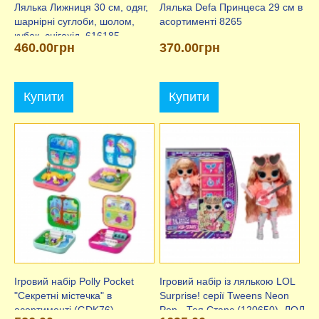
Лялька Лижниця 30 см, одяг,
Лялька Defa Принцеса 29 см в
шарнірні суглоби, шолом,
асортименті 8265
кубок, снігохід, 616185
460.00грн
370.00грн
Купити
Купити
Ігровий набір Polly Pocket
Ігровий набір із лялькою LOL
"Секретні містечка" в
Surprise! серії Tweens Neon
асортименті (GDK76)
Pop - Тея Старс (120650), ЛОЛ