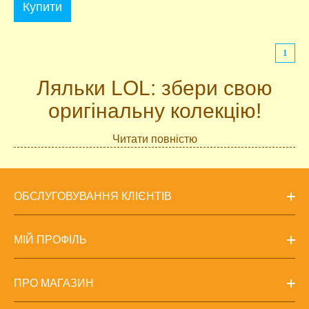
Купити
1
Ляльки LOL: збери свою
оригінальну колекцію!
Ляльки ЛОЛ - це нова серія колекційних незвичайних
Читати повністю
іграшок від компанії MGA (США), яка є власником
таких відомих брендів, як Bratz і Moxie.
Компанія MGA вибрала безпрограшну стратегію,
ОБСЛУГОВУВАННЯ КЛІЄНТІВ
зробивши ставку на незвичну упаковку, в якій і таїться
чудовий сюрприз для маленьких дівчаток. Тому купити
ЛОЛ для своєї дитини прагне кожен люблячий батько.
МІЙ ПРОФІЛЬ
Ці милі крихти до вподоби всім без винятку малятам.
Ляльки LOL: стрімка
ПРО МАГАЗИН
популярність в світі