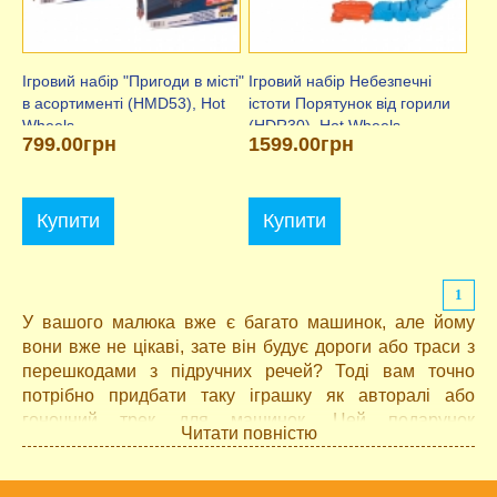
Ігровий набір "Пригоди в місті"
Ігровий набір Небезпечні
в асортименті (HMD53), Hot
істоти Порятунок від горили
Wheels
(HDR30), Hot Wheels
799.00грн
1599.00грн
Купити
Купити
1
У вашого малюка вже є багато машинок, але йому
вони вже не цікаві, зате він будує дороги або траси з
перешкодами з підручних речей? Тоді вам точно
потрібно придбати таку іграшку як авторалі або
гоночний трек для машинок. Цей подарунок
Читати повністю
сподобається кожному хлопчику!
Гоночні треки для
дітей відкривають перед дитиною світ машин, світ