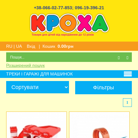
+38-066-02-77-853
;
096-19-396-21
RU
|
UA
Вхід
|
Кошик
0.00грн
Розширений пошук
ТРЕКИ І ГАРАЖІ ДЛЯ МАШИНОК
Фільтры
1