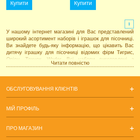
Купити
Купити
1
У нашому інтернет магазині для Вас представлений
широкий асортимент наборів і іграшок для пісочниці.
Ви знайдете будь-яку інформацію, що цікавить Вас
дитячу іграшку для пісочниці відомих фірм Тигрис,
Оріон, Технок, Wader. Всі набори виготовлені з
Читати повністю
екологічно безпечних для здоров'я дитини матеріалів.
ОБСЛУГОВУВАННЯ КЛІЄНТІВ
МІЙ ПРОФІЛЬ
ПРО МАГАЗИН