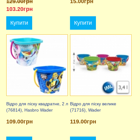
129.00грн
15.00грн
103.20грн
Купити
Купити
Відро для піску квадратне, 2 л
Відро для піску велике
(76814), Hasbro Wader
(71716), Wader
109.00грн
119.00грн