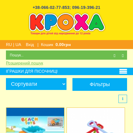
+38-066-02-77-853
;
096-19-396-21
RU
|
UA
Вхід
|
Кошик
0.00грн
Розширений пошук
ІГРАШКИ ДЛЯ ПІСОЧНИЦІ
Фільтры
1