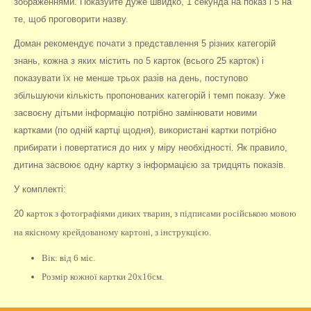
зображеннями. Показуйте дуже швидко, 1 секунда на показ і 5 на
те, щоб проговорити назву.
Доман рекомендує почати з представлення 5 різних категорій
знань, кожна з яких містить по 5 карток (всього 25 карток) і
показувати їх не менше трьох разів на день, поступово
збільшуючи кількість пропонованих категорій і темп показу. Уже
засвоєну дітьми інформацію потрібно замінювати новими
картками (по одній картці щодня), використані картки потрібно
прибирати і повертатися до них у міру необхідності. Як правило,
дитина засвоює одну картку з інформацією за тридцять показів.
У комплекті:
20
карток з фотографіями диких тварин, з підписами російською мовою
на якісному крейдованому картоні, з інструкцією.
Вік: від 6 міс.
Розмір кожної картки 20х16см.