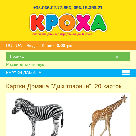
+38-066-02-77-853
;
096-19-396-21
RU
|
UA
Вхід
|
Кошик
0.00грн
Розширений пошук
КАРТКИ ДОМАНА
Картки Домана "Дикі тварини", 20 карток