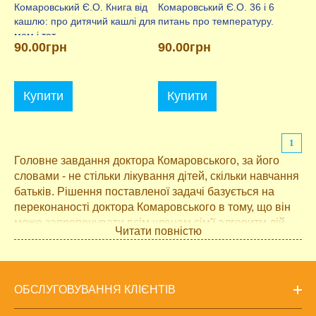
Комаровський Є.О. Книга від
Комаровський Є.О. 36 і 6
кашлю: про дитячий кашлі для
питань про температуру.
мам і тат
90.00грн
90.00грн
Купити
Купити
1
Головне завдання доктора Комаровського, за його
словами - не стільки лікування дітей, скільки навчання
батьків. Рішення поставленої задачі базується на
переконаності доктора Комаровського в тому, що він
може запропонувати всім членам сім'ї алгоритм дій,
Читати повністю
який буде простий, зрозумілий, ефективний і, головне
- легко виконаємо в рамках вітчизняної ментальності.
Купити книги доктора Комаровського ви можете в
нашому інтернет-магазині з доставкою по Харкову, в
ОБСЛУГОВУВАННЯ КЛІЄНТІВ
Київ та інші міста України, також ви можете отримати
книги Комаровського поштою.