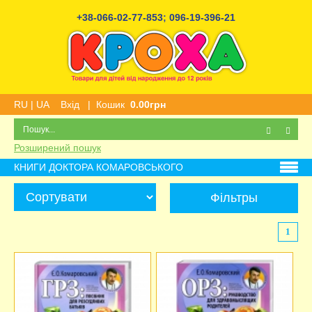
+38-066-02-77-853
;
096-19-396-21
RU
|
UA
Вхід
|
Кошик
0.00грн
Розширений пошук
КНИГИ ДОКТОРА КОМАРОВСЬКОГО
Фільтры
1