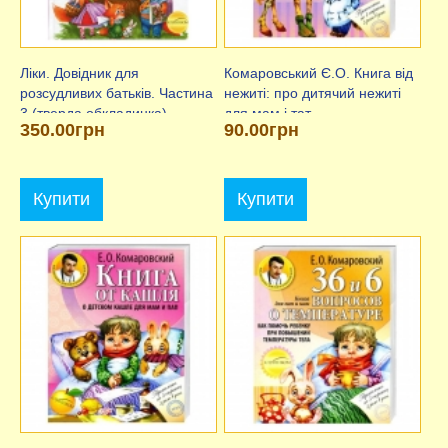
Ліки. Довідник для
Комаровський Є.О. Книга від
розсудливих батьків. Частина
нежиті: про дитячий нежиті
3 (тверда обкладинка),
для мам і тат
350.00грн
90.00грн
Комаровський Є.О.
Купити
Купити