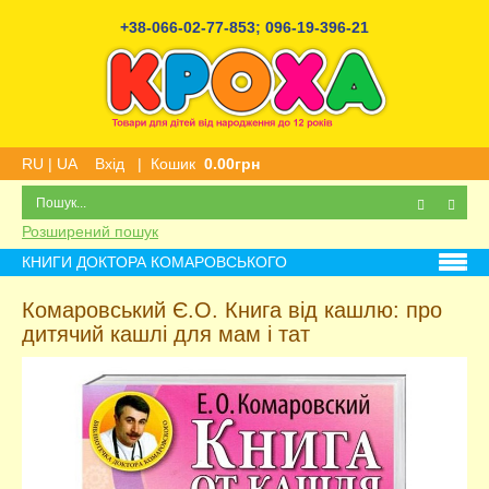
+38-066-02-77-853
;
096-19-396-21
RU
|
UA
Вхід
|
Кошик
0.00грн
Розширений пошук
КНИГИ ДОКТОРА КОМАРОВСЬКОГО
Комаровський Є.О. Книга від кашлю: про
дитячий кашлі для мам і тат