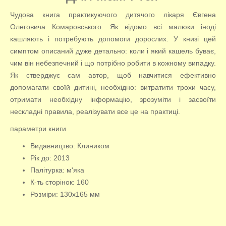
Чудова книга практикуючого дитячого лікаря Євгена
Олеговича Комаровського. Як відомо всі малюки іноді
кашляють і потребують допомоги дорослих. У книзі цей
симптом описаний дуже детально: коли і який кашель буває,
чим він небезпечний і що потрібно робити в кожному випадку.
Як стверджує сам автор, щоб навчитися ефективно
допомагати своїй дитині, необхідно: витратити трохи часу,
отримати необхідну інформацію, зрозуміти і засвоїти
нескладні правила, реалізувати все це на практиці.
параметри книги
Видавництво: Клиником
Рік до: 2013
Палітурка: м'яка
К-ть сторінок: 160
Розміри: 130х165 мм