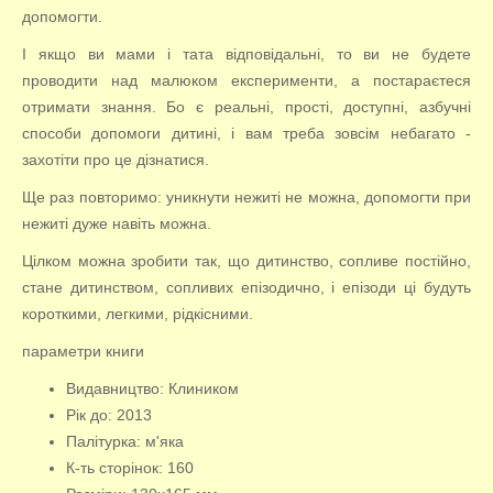
допомогти.
І якщо ви мами і тата відповідальні, то ви не будете
проводити над малюком експерименти, а постараєтеся
отримати знання. Бо є реальні, прості, доступні, азбучні
способи допомоги дитині, і вам треба зовсім небагато -
захотіти про це дізнатися.
Ще раз повторимо: уникнути нежиті не можна, допомогти при
нежиті дуже навіть можна.
Цілком можна зробити так, що дитинство, сопливе постійно,
стане дитинством, сопливих епізодично, і епізоди ці будуть
короткими, легкими, рідкісними.
параметри книги
Видавництво: Клиником
Рік до: 2013
Палітурка: м'яка
К-ть сторінок: 160