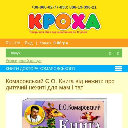
+38-066-02-77-853
;
096-19-396-21
RU
|
UA
Вхід
|
Кошик
0.00грн
Розширений пошук
КНИГИ ДОКТОРА КОМАРОВСЬКОГО
Комаровський Є.О. Книга від нежиті: про
дитячий нежиті для мам і тат