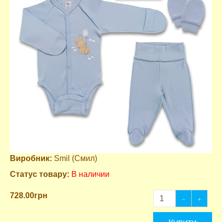
Виробник:
Smil (Смил)
Статус товару:
В наличии
728.00грн