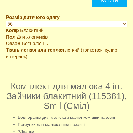
Купити
Розмір дитячого одягу
Колір
Блакитний
Пол
Для хлопчиків
Сезон
Весна/осінь
Ткань легкая или теплая
легкий (трикотаж, кулир,
интерлок)
Комплект для малюка 4 ін.
Зайчики блакитний (115381),
Smil (Сміл)
Боді-оранка для малюка з малюнком шви назовні
Повзунки для малюка шви назовні
?Дранки