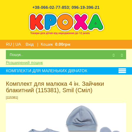
+38-066-02-77-853
;
096-19-396-21
RU
|
UA
Вхід
|
Кошик
0.00грн
Розширений пошук
КОМПЛЕКТИ ДЛЯ МАЛЕНЬКИХ ДІВЧАТОК
Комплект для малюка 4 ін. Зайчики
блакитний (115381), Smil (Сміл)
[115381]