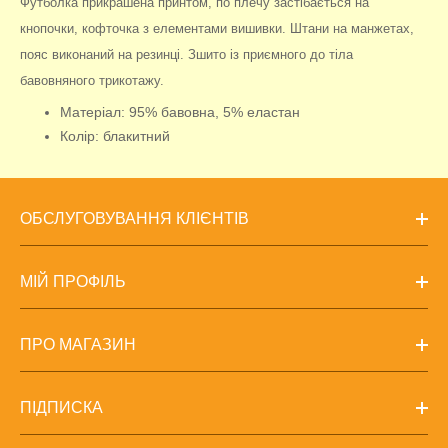
Футболка прикрашена принтом, по плечу застібається на
кнопочки, кофточка з елементами вишивки. Штани на манжетах,
пояс виконаний на резинці. Зшито із приємного до тіла
бавовняного трикотажу.
Матеріал: 95% бавовна, 5% еластан
Колір: блакитний
ОБСЛУГОВУВАННЯ КЛІЄНТІВ
МІЙ ПРОФІЛЬ
ПРО МАГАЗИН
ПІДПИСКА