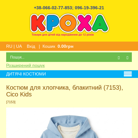
+38-066-02-77-853
;
096-19-396-21
RU
|
UA
Вхід
|
Кошик
0.00грн
Розширений пошук
ДИТЯЧІ КОСТЮМИ
Костюм для хлопчика, блакитний (7153),
Cico Kids
[7153]