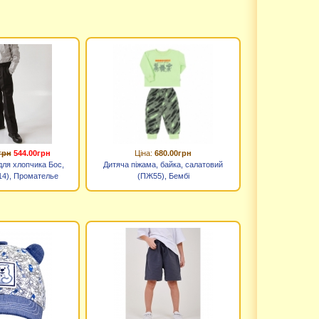
грн
544.00грн
Ціна:
680.00грн
для хлопчика Бос,
Дитяча піжама, байка, салатовий
/14), Промателье
(ПЖ55), Бембі