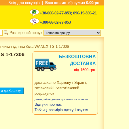
Вхід для покупців
|
Ваш кошик
: (0) сумма
0.00грн
+38-066-02-77-853
;
096-19-396-21
+380-66-02-77-853
Розширений пошук
пчика підлітка біла WANEX TS 1-17306
S 1-17306
БЕЗКОШТОВНА
ДОСТАВКА
від 1500 грн
.
доставка по Харкову і Україні,
готівковий і безготівковий
розрахунок
докладніше умови доставки та оплати
Відгуки про нас
Таблиці розмірів одягу і взуття