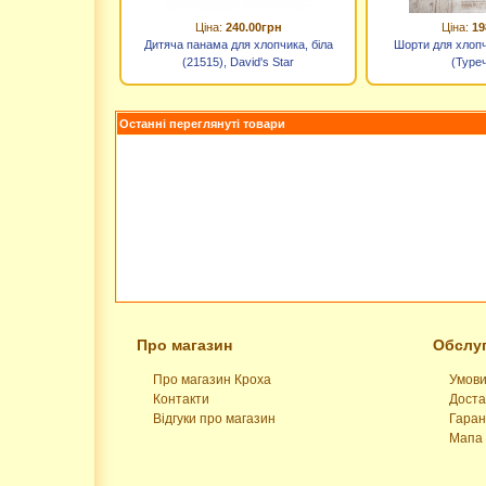
Ціна:
240.00грн
Ціна:
19
Дитяча панама для хлопчика, біла
Шорти для хлопчи
(21515), David's Star
(Туре
Останні переглянуті товари
Про магазин
Обслуг
Про магазин Кроха
Умови
Контакти
Доста
Відгуки про магазин
Гаран
Мапа 