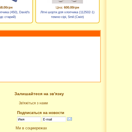
58.00грн
Ціна:
600.00грн
пчика (450), David's
Літні шорти для хлопчика (112502-1)
ідс старий)
темно-сірі, Smil (Сміл)
Залишайтеся на зв'язку
Зв'яжіться з нами
Подписаться на новости
Ми в соцмережах