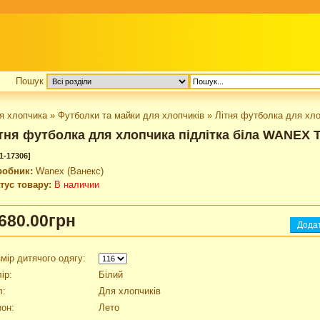
Пошук
я хлопчика
»
Футболки та майки для хлопчиків
»
Літня футболка для хло
тня футболка для хлопчика підлітка біла WANEX T
1-17306]
робник:
Wanex (Ванекс)
тус товару:
В наличии
680.00грн
мір дитячого одягу:
ір:
Білий
л:
Для хлопчиків
он:
Лето