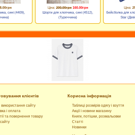
8.00грн
Ціна:
200.00грн
160.00грн
Ціна:
2
ка, сині (4409),
Шорти для хлопчика, сині (4512),
Бейсболка для хло
ччина)
(Туреччина)
Star (Дев
овування клієнтів
Корисна інформація
 використання сайту
Таблиці розмірів одягу і взуття
вка і оплата
Акції і новини магазину
тії та повернення товару
Книги, потішки, розмальовки
сайту
Статті
Новинки