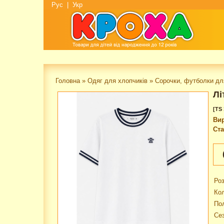
Рус
|
Укр
Головна
»
Одяг для хлопчиків
»
Сорочки, футболки дл
Лі
[TS 
Ви
Ста
Роз
Кол
По
Сез