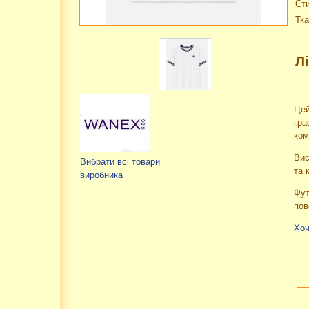
Ст
Тка
Л
Цей
гра
ком
Вис
Вибрати всі товари
та 
виробника
Фут
пов
Хоч