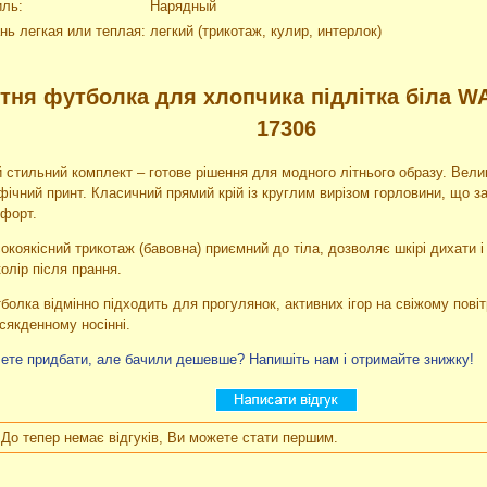
иль:
Нарядный
нь легкая или теплая:
легкий (трикотаж, кулир, интерлок)
ітня футболка для хлопчика підлітка біла W
17306
 стильний комплект – готове рішення для модного літнього образу. Вели
фічний принт. Класичний прямий крій із круглим вирізом горловини, що з
форт.
окоякісний трикотаж (бавовна) приємний до тіла, дозволяє шкірі дихати і
колір після прання.
болка відмінно підходить для прогулянок, активних ігор на свіжому повіт
сякденному носінні.
ете придбати, але бачили дешевше? Напишіть нам і отримайте знижку!
До тепер немає відгуків, Ви можете стати першим.