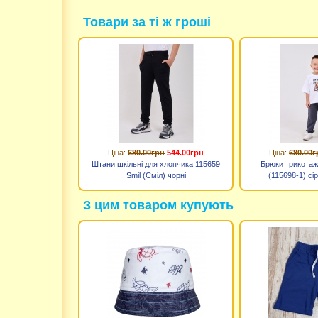
Товари за ті ж гроші
Ціна:
680.00грн
544.00грн
Ціна:
680.00г
Штани шкільні для хлопчика 115659
Брюки трикотаж
Smil (Сміл) чорні
(115698-1) сір
З цим товаром купують