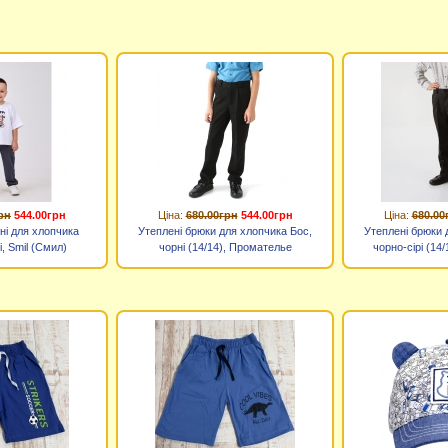
рн
544.00грн
Ціна:
680.00грн
544.00грн
Ціна:
680.00
ні для хлопчика
Утеплені брюки для хлопчика Бос,
Утеплені брюки 
і, Smil (Смил)
чорні (14/14), Промателье
чорно-сірі (14