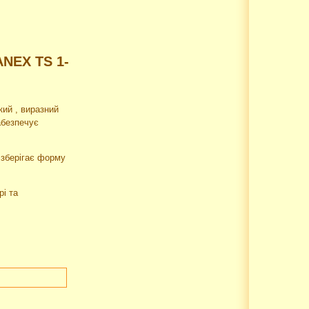
ANEX TS 1-
кий
, виразний
абезпечує
 зберігає форму
рі та