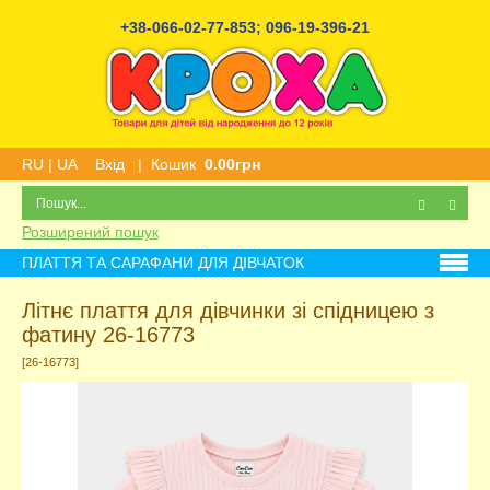
+38-066-02-77-853
;
096-19-396-21
RU
|
UA
Вхід
|
Кошик
0.00грн
Розширений пошук
ПЛАТТЯ ТА САРАФАНИ ДЛЯ ДІВЧАТОК
Літнє плаття для дівчинки зі спідницею з
фатину 26-16773
[26-16773]