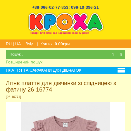
+38-066-02-77-853
;
096-19-396-21
RU
|
UA
Вхід
|
Кошик
0.00грн
Розширений пошук
ПЛАТТЯ ТА САРАФАНИ ДЛЯ ДІВЧАТОК
Літнє плаття для дівчинки зі спідницею з
фатину 26-16774
[26-16774]