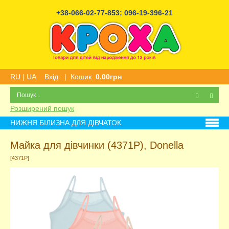
+38-066-02-77-853
;
096-19-396-21
RU
|
UA
Вхід
|
Кошик
0.00грн
Розширений пошук
НИЖНЯ БІЛИЗНА ДЛЯ ДІВЧАТОК
Майка для дівчинки (4371P), Donella
[4371P]