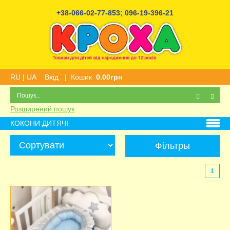
+38-066-02-77-853
;
096-19-396-21
RU
|
UA
Вхід
|
Кошик
0.00грн
Розширений пошук
КОКОНИ ДИТЯЧІ
Фільтры
1