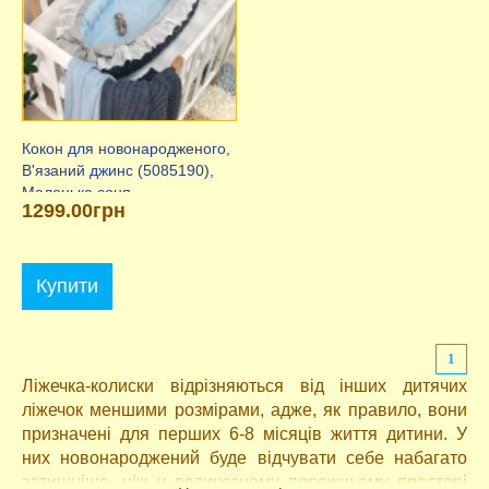
Кокон для новонародженого,
В'язаний джинс (5085190),
Маленька соня
1299.00грн
Купити
1
Ліжечка-колиски відрізняються від інших дитячих
ліжечок меншими розмірами, адже, як правило, вони
призначені для перших 6-8 місяців життя дитини. У
них новонароджений буде відчувати себе набагато
затишніше, ніж у величезному порожньому просторі