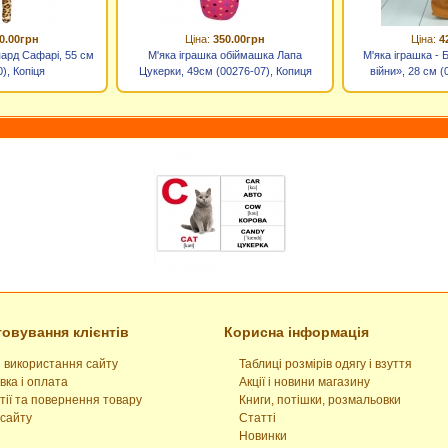
0.00грн
Ціна:
350.00грн
Ціна:
4
пард Сафарі, 55 см
М'яка іграшка обіймашка Лапа
М'яка іграшка - 
), Копіця
Цукерки, 49см (00276-07), Копиця
війни», 28 см (
овування клієнтів
Корисна інформація
 використання сайту
Таблиці розмірів одягу і взуття
вка і оплата
Акції і новини магазину
тії та повернення товару
Книги, потішки, розмальовки
сайту
Статті
Новинки