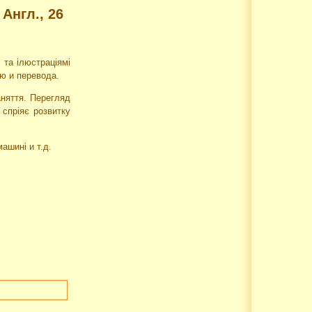
 Англ., 26
 та ілюстраціямі
єю и перевода.
аняття. Перегляд
 спріяє розвитку
ашині и т.д.