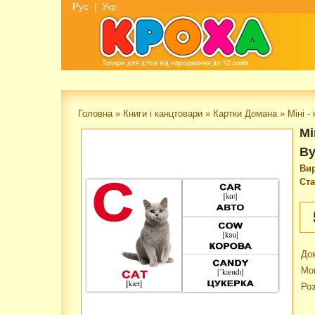
Рус
|
Укр
Головна
»
Книги і канцтовари
»
Картки Домана
»
Міні -
Мі
Ву
Ви
Ста
Дом
Мо
Роз