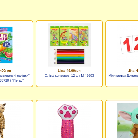
0.00грн
Ціна:
49.00грн
Ціна:
4
озвивальні наліпки"
Олівці кольорові 12 шт M 45603
Міні-картки Доман
38729 ) "Пегас"