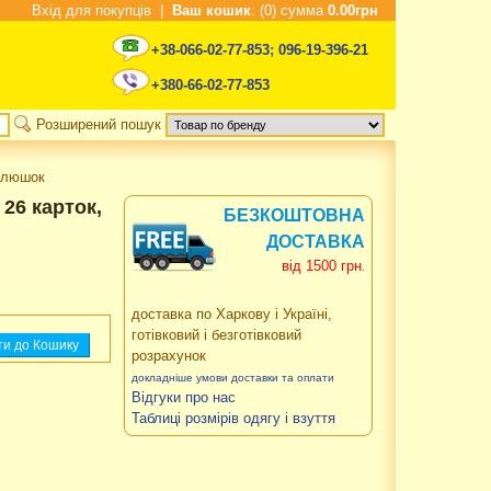
Вхід для покупців
|
Ваш кошик
: (0) сумма
0.00грн
+38-066-02-77-853
;
096-19-396-21
+380-66-02-77-853
Розширений пошук
пелюшок
 26 карток,
БЕЗКОШТОВНА
ДОСТАВКА
від 1500 грн
.
доставка по Харкову і Україні,
готівковий і безготівковий
розрахунок
докладніше умови доставки та оплати
Відгуки про нас
Таблиці розмірів одягу і взуття