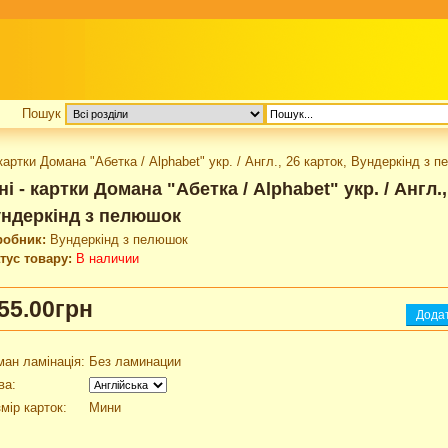
Пошук
 картки Домана "Абетка / Аlphabet" укр. / Англ., 26 карток, Вундеркінд з 
ні - картки Домана "Абетка / Аlphabet" укр. / Англ.,
ндеркінд з пелюшок
робник:
Вундеркінд з пелюшок
тус товару:
В наличии
55.00грн
ан ламінація:
Без ламинации
ва:
мір карток:
Мини