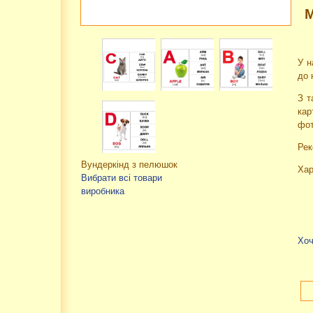
М
У н
до 
З т
кар
фот
Рек
Вундеркінд з пелюшок
Хар
Вибрати всі товари
виробника
Хоч