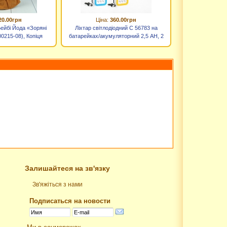
20.00грн
Ціна:
360.00грн
Бейбі Йода «Зоряні
Ліхтар світлодіодний C 56783 на
00215-08), Копіця
батарейках/акумуляторний 2,5 AH, 2
реж. роботи, кабель заряджання 220V
Залишайтеся на зв'язку
Зв'яжіться з нами
Подписаться на новости