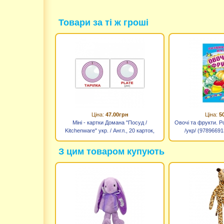
Товари за ті ж гроші
Ціна:
47.00грн
Ціна:
5
Міні - картки Домана "Посуд /
Овочі та фрукти. Р
Kitchenware" укр. / Англ., 20 карток,
/укр/ (97896691
Вундеркінд з пелюшок
З цим товаром купують