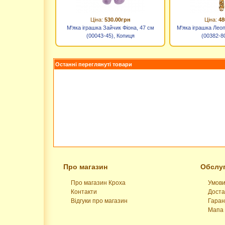
Ціна:
530.00грн
Ціна:
48
М'яка іграшка Зайчик Фіона, 47 см
М'яка іграшка Лео
(00043-45), Копиця
(00382-80
Останні переглянуті товари
Про магазин
Обслуг
Про магазин Кроха
Умови
Контакти
Доста
Відгуки про магазин
Гаран
Мапа 