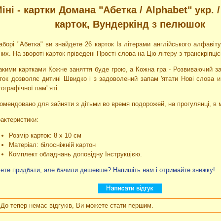
іні - картки Домана "Абетка / Аlphabet" укр. /
карток, Вундеркінд з пелюшок
аборі "Абетка" ви знайдете 26 карток Із літерами англійського алфавіту
них. На звороті карток пріведені Прості слова на Цю літеру з транскріпці
акими картками Кожне заняття буде грою, а Кожна гра - Розвиваючий з
ток дозволяє дитині Швидко і з задоволений запам 'ятати Нові слова и
ографічної пам' яті.
омендовано для зайняти з дітьми во время подорожей, на прогулянці, в м
актеристики:
Розмір карток: 8 х 10 см
Матеріал: білосніжній картон
Комплект обладнань доповідну Інструкцією.
ете придбати, але бачили дешевше? Напишіть нам і отримайте знижку!
До тепер немає відгуків, Ви можете стати першим.