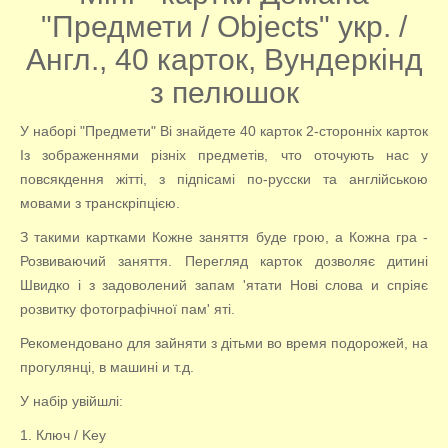
"Предмети / Objects" укр. /
Англ., 40 карток, Вундеркінд
з пелюшок
У наборі "Предмети" Ві знайдете 40 карток 2-сторонніх карток
Із зображеннями різніх предметів, что оточують нас у
повсякдення жітті,
з
підпісамі по-русски та англійською
мовами з транскріпцією.
З такими картками Кожне заняття буде грою, а Кожна гра -
Розвиваючий заняття. Перегляд карток дозволяє дитині
Швидко і з задоволений запам 'ятати Нові слова и спріяє
розвитку фотографічної пам' яті.
Рекомендовано для зайняти з дітьми во время подорожей, на
прогулянці, в машині и т.д.
У набір увійшлі:
1. Ключ / Key