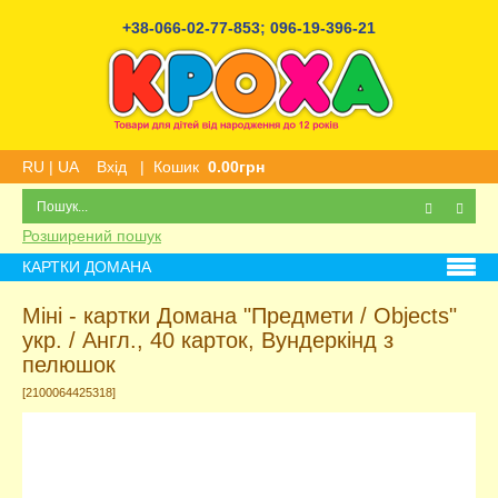
+38-066-02-77-853
;
096-19-396-21
RU
|
UA
Вхід
|
Кошик
0.00грн
Розширений пошук
КАРТКИ ДОМАНА
Міні - картки Домана "Предмети / Objects"
укр. / Англ., 40 карток, Вундеркінд з
пелюшок
[2100064425318]