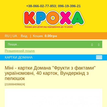
+38-066-02-77-853
;
096-19-396-21
RU
|
UA
Вхід
|
Кошик
0.00грн
Розширений пошук
КАРТКИ ДОМАНА
Міні - картки Домана "Фрукти з фактами"
україномовні, 40 карток, Вундеркінд з
пелюшок
[2100064096624]