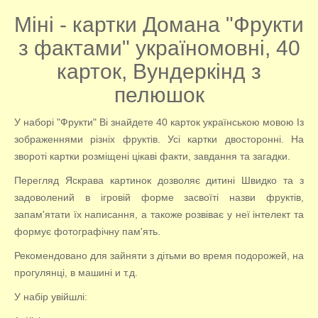
Міні - картки Домана "Фрукти
з фактами" україномовні, 40
карток, Вундеркінд з
пелюшок
У наборі "Фрукти" Ві знайдете 40 карток українською мовою Із
зображеннями різніх фруктів. Усі картки двосторонні. На
звороті картки розміщені цікаві факти, завдання та загадки.
Перегляд Яскрава картинок дозволяє дитині Швидко та з
задоволений в ігровій форме засвоїті назви фруктів,
запам'ятати їх написання, а такоже розвіває у неї інтелект та
формує фотографічну пам'ять.
Рекомендовано для зайняти з дітьми во время подорожей, на
прогулянці, в машині и т.д.
У набір увійшлі: