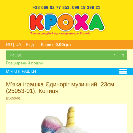
+38-066-02-77-853
;
096-19-396-21
RU
|
UA
Вхід
|
Кошик
0.00грн
Розширений пошук
М'ЯКІ ІГРАШКИ
М'яка іграшка Єдиноріг музичний, 23см
(25053-01), Копиця
[25053-01]