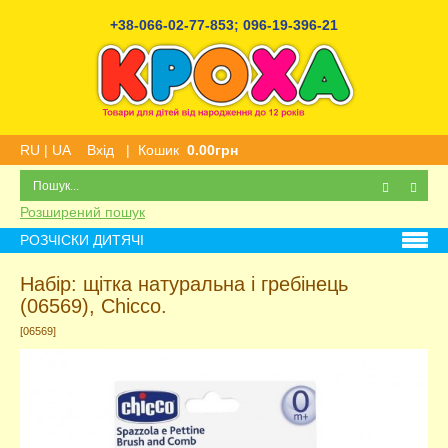
+38-066-02-77-853
;
096-19-396-21
RU
|
UA
Вхід
|
Кошик
0.00грн
Розширений пошук
РОЗЧІСКИ ДИТЯЧІ
Набір: щітка натуральна і гребінець
(06569), Chicco.
[06569]