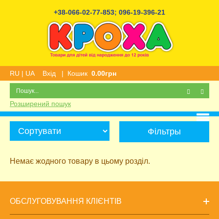
+38-066-02-77-853
;
096-19-396-21
RU
|
UA
Вхід
|
Кошик
0.00грн
Розширений пошук
Фільтры
Немає жодного товару в цьому розділ.
ОБСЛУГОВУВАННЯ КЛІЄНТІВ