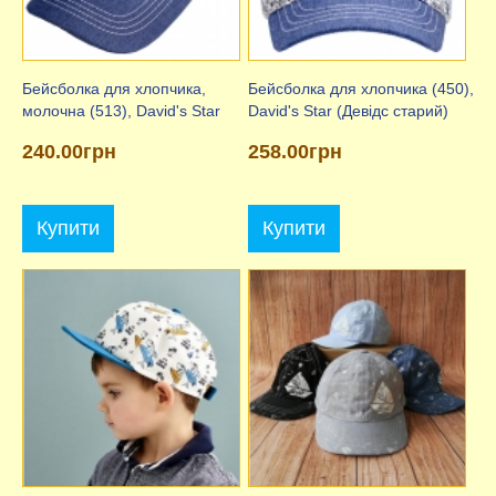
Бейсболка для хлопчика,
Бейсболка для хлопчика (450),
молочна (513), David's Star
David's Star (Девідс старий)
240.00грн
258.00грн
Купити
Купити