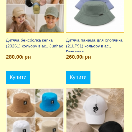
Дитяча бейсболка кепка
Дитяча панама для хлопчика
(20261) кольору в ас., Junhao
(21LP91) кольору в ас.,
Pompona
280.00грн
260.00грн
Купити
Купити