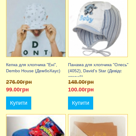
Кепка для хлопчика "Ені",
Панама для хлопчика "Олесь"
Dembo House (ДембоХаус)
(4052), David's Star (Девідс
старий)
276.00грн
148.00грн
99.00грн
100.00грн
Купити
Купити