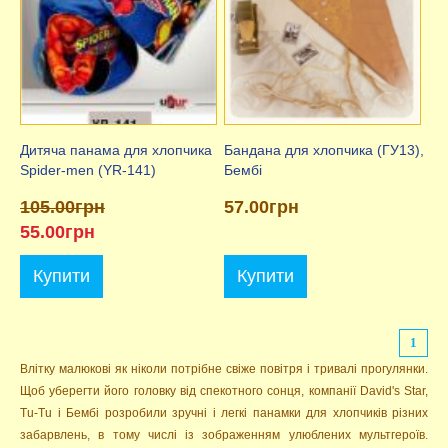
Дитяча панама для хлопчика
Бандана для хлопчика (ГУ13),
Spider-men (YR-141)
Бембі
105.00грн
57.00грн
55.00грн
Купити
Купити
1
Влітку малюкові як ніколи потрібне свіже повітря і тривалі прогулянки.
Щоб уберегти його головку від спекотного сонця, компанії David's Star,
Tu-Tu і Бембі розробили зручні і легкі панамки для хлопчиків різних
забарвлень, в тому числі із зображенням улюблених мультгероїв.