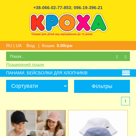
+38-066-02-77-853
;
096-19-396-21
RU
|
UA
Вхід
|
Кошик
0.00грн
Розширений пошук
ПАНАМИ, БЕЙСБОЛКИ ДЛЯ ХЛОПЧИКІВ
Фільтры
1