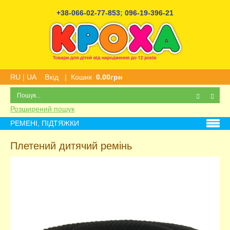
+38-066-02-77-853
;
096-19-396-21
RU
|
UA
Вхід
|
Кошик
0.00грн
Розширений пошук
РЕМЕНІ, ПІДТЯЖКИ
Плетений дитячий ремінь