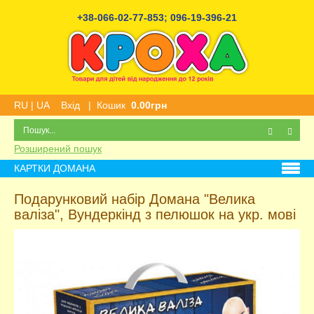
+38-066-02-77-853
;
096-19-396-21
RU
|
UA
Вхід
|
Кошик
0.00грн
Розширений пошук
КАРТКИ ДОМАНА
Подарунковий набір Домана "Велика
валіза", Вундеркінд з пелюшок на укр. мові