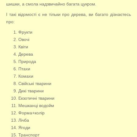
шишки, а смола надзвичайно багата цукром.
І такі відомості є не тільки про дерева, ви багато дізнаєтесь
про:
Фрукти
Овочі
Квіти
Дерева
Природа
Птахи
Комахи
Свійські тварини
Дикі тварини
Екзотичні тварини
Мешканці водойм
Форма+колір
Лічба
Ягоди
Транспорт