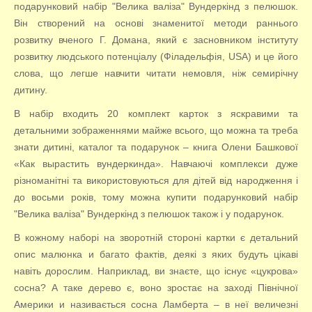
подарунковий набір "Велика валіза" Вундеркінд з пелюшок.
Він створений на основі знаменитої методи раннього
розвитку вченого Г. Домана, який є засновником інституту
розвитку людського потенціалу (Філадельфія, USA) и це його
слова, що легше навчити читати немовля, ніж семирічну
дитину.
В набір входить 20 комплект карток з яскравими та
детальними зображеннями майже всього, що можна та треба
знати дитині, каталог та подарунок – книга Олени Башкової
«Как вырастить вундеркинда». Навчаючі комплекси дуже
різноманітні та використовуються для дітей від народження і
до восьми років, тому можна купити подарунковий набір
"Велика валіза" Вундеркінд з пелюшок також і у подарунок.
В кожному наборі на зворотній стороні картки є детальний
опис малюнка и багато фактів, деякі з яких будуть цікаві
навіть дорослим. Наприклад, ви знаєте, що існує «цукрова»
сосна? А таке дерево є, воно зростає на заході Північної
Америки и називається сосна Ламберта – в неї величезні