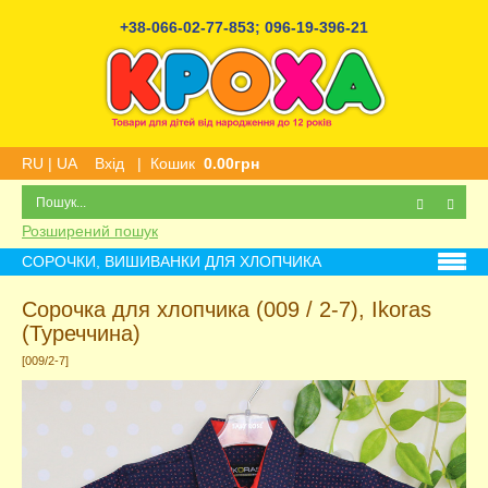
+38-066-02-77-853
;
096-19-396-21
RU
|
UA
Вхід
|
Кошик
0.00грн
Розширений пошук
СОРОЧКИ, ВИШИВАНКИ ДЛЯ ХЛОПЧИКА
Сорочка для хлопчика (009 / 2-7), Ikoras
(Туреччина)
[009/2-7]