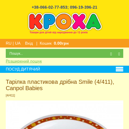
+38-066-02-77-853
;
096-19-396-21
RU
|
UA
Вхід
|
Кошик
0.00грн
Розширений пошук
ПОСУД ДИТЯЧИЙ
Тарілка пластикова дрібна Smile (4/411),
Canpol Babies
[4/411]