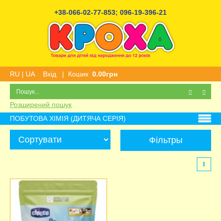
+38-066-02-77-853
;
096-19-396-21
RU
|
UA
Вхід
|
Кошик
0.00грн
Розширений пошук
ПОБУТОВА ХІМІЯ (ДИТЯЧА СЕРІЯ)
Фільтры
1