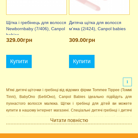
Щітка і гребінець для волосся
Дитяча щітка для волосся
Newbornbaby (7/406), Canpol
м'яка (2/424), Canpol babies
babies
329.00грн
309.00грн
Купити
Купити
1
М'які дитячі щіточки і гребінці від відомих фірми Tommee Tippee (Томмі
Тіппі), BabyOno (БебіОно), Canpol Babies ідеально підійдуть для
пухнастого волосся малюка. Щітки і гребінці для дітей ви можете
купити в нашому інтернет магазині. Спеціальні дитячі гребінці і дитячі
щітки з м'якою щетиною допоможуть тримати волосся вашої дитини в
Читати повністю
порядку.