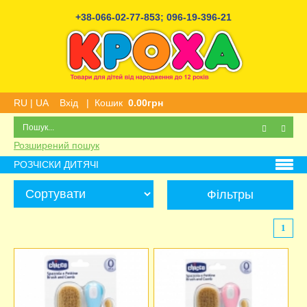
+38-066-02-77-853
;
096-19-396-21
RU
|
UA
Вхід
|
Кошик
0.00грн
Розширений пошук
РОЗЧІСКИ ДИТЯЧІ
Фільтры
1