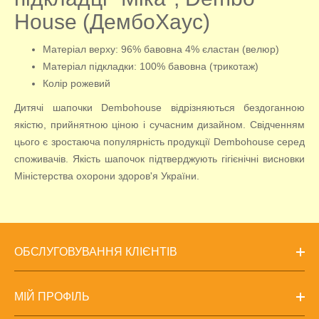
House (ДембоХаус)
Матеріал верху: 96% бавовна 4% єластан (велюр)
Матеріал підкладки: 100% бавовна (трикотаж)
Колір рожевий
Дитячі шапочки Dembohouse відрізняються бездоганною
якістю, прийнятною ціною і сучасним дизайном. Свідченням
цього є зростаюча популярність продукції Dembohouse серед
споживачів. Якість шапочок підтверджують гігієнічні висновки
Міністерства охорони здоров'я України.
ОБСЛУГОВУВАННЯ КЛІЄНТІВ
МІЙ ПРОФІЛЬ