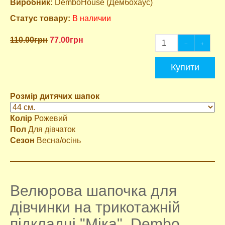
Виробник:
DemboHouse (Дембохаус)
Статус товару:
В наличии
110.00грн
77.00грн
Купити
Розмір дитячих шапок
Колір
Рожевий
Пол
Для дівчаток
Сезон
Весна/осінь
Велюрова шапочка для
дівчинки на трикотажній
підкладці "Міка", Dembo