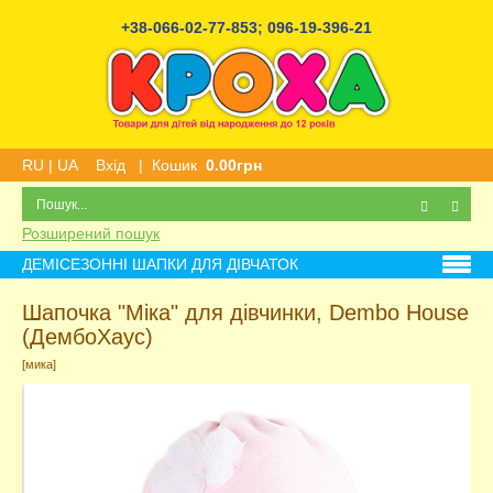
+38-066-02-77-853
;
096-19-396-21
RU
|
UA
Вхід
|
Кошик
0.00грн
Розширений пошук
ДЕМІСЕЗОННІ ШАПКИ ДЛЯ ДІВЧАТОК
Шапочка "Міка" для дівчинки, Dembo House
(ДембоХаус)
[мика]