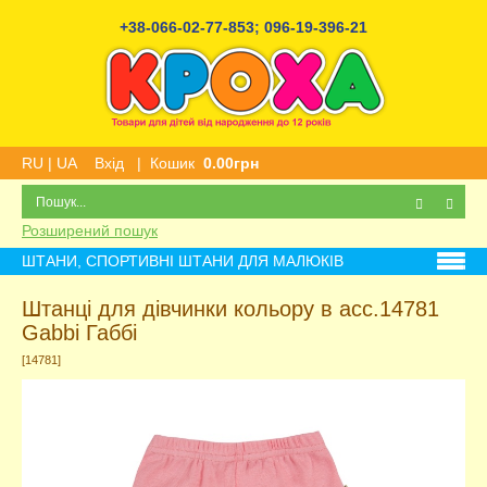
+38-066-02-77-853
;
096-19-396-21
RU
|
UA
Вхід
|
Кошик
0.00грн
Розширений пошук
ШТАНИ, СПОРТИВНІ ШТАНИ ДЛЯ МАЛЮКІВ
Штанці для дівчинки кольору в асс.14781
Gabbi Габбі
[14781]