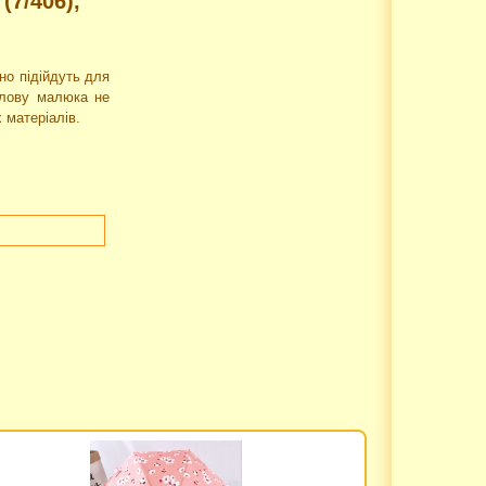
(7/406),
но підійдуть для
олову малюка не
 матеріалів.