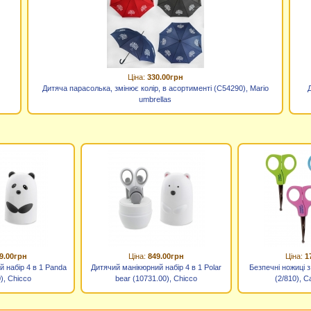
Ціна:
330.00грн
)
Дитяча парасолька, змінює колір, в асортименті (C54290), Mario
umbrellas
9.00грн
Ціна:
849.00грн
Ціна:
1
 набір 4 в 1 Panda
Дитячий манікюрний набір 4 в 1 Polar
Безпечні ножиці 
), Сhicco
bear (10731.00), Сhicco
(2/810), C