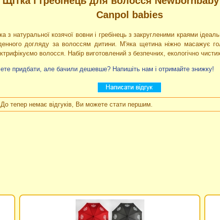
Щітка і гребінець для волосся Newbornbaby 
Canpol babies
ка з натуральної козячої вовни і гребінець з закругленими краями ідеаль
енного догляду за волоссям дитини. М'яка щетина ніжно масажує г
ктрифікуємо волосся. Набір виготовлений з безпечних, екологічно чистих
ете придбати, але бачили дешевше? Напишіть нам і отримайте знижку!
До тепер немає відгуків, Ви можете стати першим.