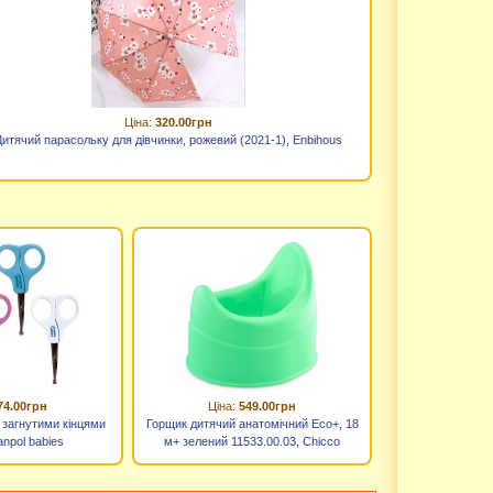
Ціна:
320.00грн
Дитячий парасольку для дівчинки, рожевий (2021-1), Enbihous
74.00грн
Ціна:
549.00грн
з загнутими кінцями
Горщик дитячий анатомічний Eco+, 18
anpol babies
м+ зелений 11533.00.03, Chicco