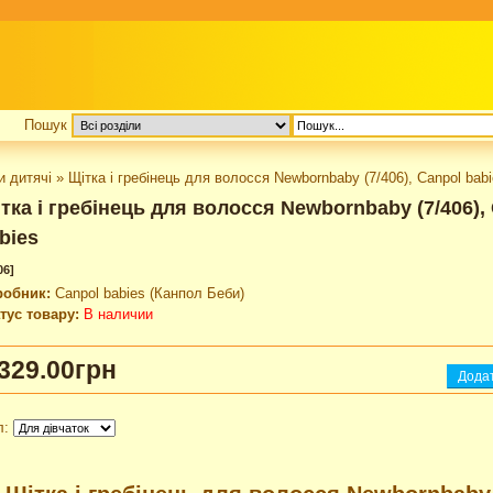
Пошук
и дитячі
»
Щітка і гребінець для волосся Newbornbaby (7/406), Canpol bab
тка і гребінець для волосся Newbornbaby (7/406),
bies
06]
робник:
Canpol babies (Канпол Беби)
тус товару:
В наличии
329.00грн
л: