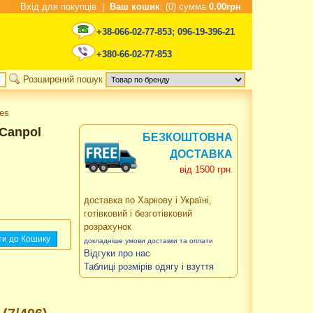
Вхід для покупців
|
Ваш кошик
: (0) сумма
0.00грн
+38-066-02-77-853
;
096-19-396-21
+380-66-02-77-853
Розширений пошук
ies
 Canpol
БЕЗКОШТОВНА
ДОСТАВКА
від 1500 грн
.
доставка по Харкову і Україні,
готівковий і безготівковий
розрахунок
докладніше умови доставки та оплати
Відгуки про нас
Таблиці розмірів одягу і взуття