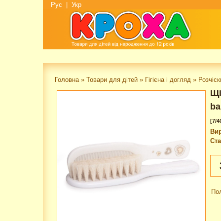
Рус
|
Укр
Головна
»
Товари для дітей
»
Гігієна і догляд
»
Розчіск
Щі
ba
[7/4
Ви
Ста
По