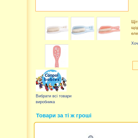
Щіт
щод
еле
Хоч
Вибрати всі товари
виробника
Товари за ті ж гроші