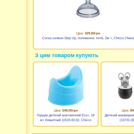
Ціна:
329.00грн
Соска силікон Step Up, положення. потік, 2м +, Chicco (Чико
З цим товаром купують
Ціна:
549.00грн
Ціна:
84
Горщик дитячий анатомічний Eco+, 18
Дитячий манікюрний
м+ блакитний 11533.00.02, Chicco
(10731.00