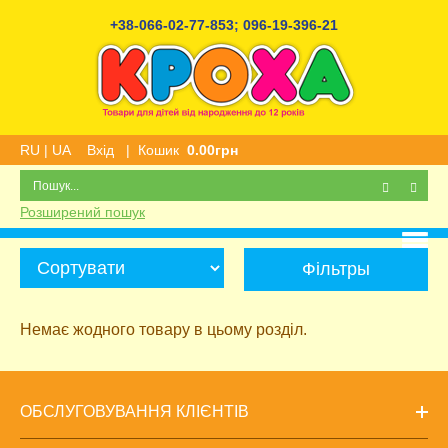
+38-066-02-77-853
;
096-19-396-21
RU
|
UA
Вхід
|
Кошик
0.00грн
Розширений пошук
Фільтры
Немає жодного товару в цьому розділ.
ОБСЛУГОВУВАННЯ КЛІЄНТІВ