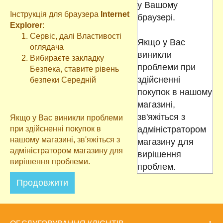
у Вашому
Інструкція для браузера
Internet
браузері.
Explorer
:
Сервіс, далі Властивості
Якщо у Вас
оглядача
виникли
Вибираєте закладку
проблеми при
Безпека, ставите рівень
здійсненні
безпеки Середній
покупок в нашому
магазині,
зв'яжіться з
Якщо у Вас виникли проблеми
при здійсненні покупок в
адміністратором
нашому магазині, зв'яжіться з
магазину для
адміністратором магазину для
вирішення
вирішення проблеми.
проблем.
Продовжити