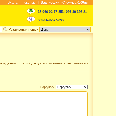
Вхід для покупців
|
Ваш кошик
: (0) сумма
0.00грн
+38-066-02-77-853
;
096-19-396-21
+380-66-02-77-853
Розширений пошук
а «Дюна». Вся продукція виготовлена з високоякісної
Сортувати: