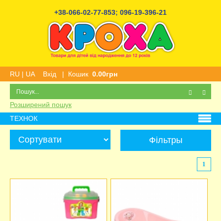
+38-066-02-77-853
;
096-19-396-21
RU
|
UA
Вхід
|
Кошик
0.00грн
Розширений пошук
ТЕХНОК
Фільтры
1