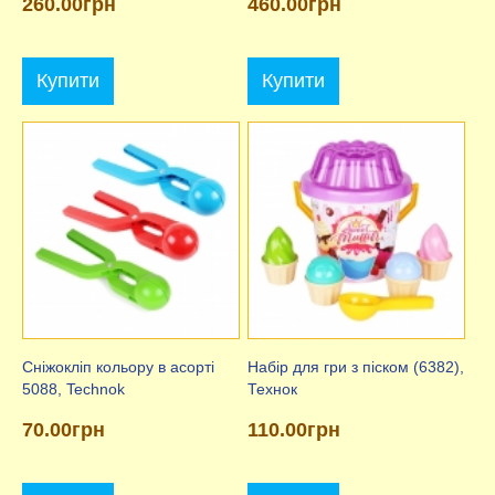
260.00грн
460.00грн
Купити
Купити
Сніжокліп кольору в асорті
Набір для гри з піском (6382),
5088, Technok
Технок
70.00грн
110.00грн