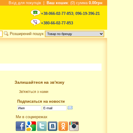
Вхід для покупців
|
Ваш кошик
: (0) сумма
0.00грн
+38-066-02-77-853
;
096-19-396-21
+380-66-02-77-853
Розширений пошук
Залишайтеся на зв'язку
Зв'яжіться з нами
Подписаться на новости
Ми в соцмережах