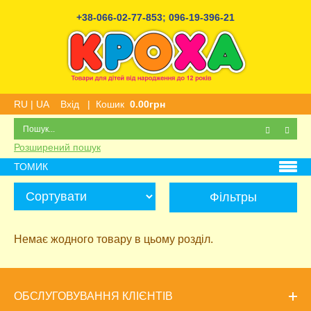
+38-066-02-77-853
;
096-19-396-21
RU
|
UA
Вхід
|
Кошик
0.00грн
Розширений пошук
ТОМИК
Фільтры
Немає жодного товару в цьому розділ.
ОБСЛУГОВУВАННЯ КЛІЄНТІВ