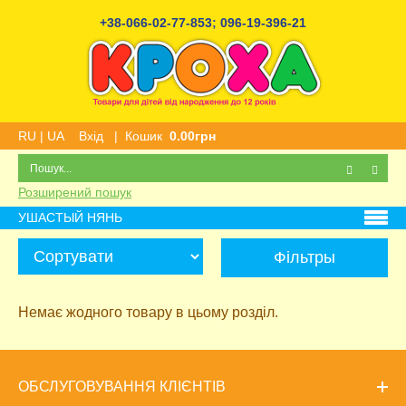
+38-066-02-77-853
;
096-19-396-21
RU
|
UA
Вхід
|
Кошик
0.00грн
Розширений пошук
УШАСТЫЙ НЯНЬ
Фільтры
Немає жодного товару в цьому розділ.
ОБСЛУГОВУВАННЯ КЛІЄНТІВ