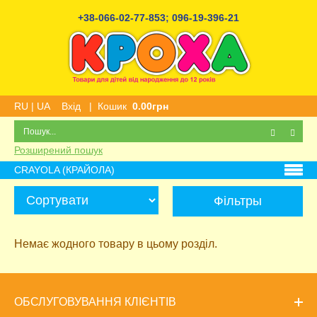
+38-066-02-77-853
;
096-19-396-21
RU
|
UA
Вхід
|
Кошик
0.00грн
Розширений пошук
CRAYOLA (КРАЙОЛА)
Фільтры
Немає жодного товару в цьому розділ.
ОБСЛУГОВУВАННЯ КЛІЄНТІВ